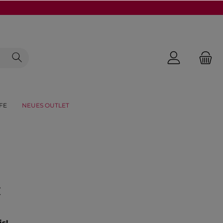
FE
NEUES OUTLET
€
is!