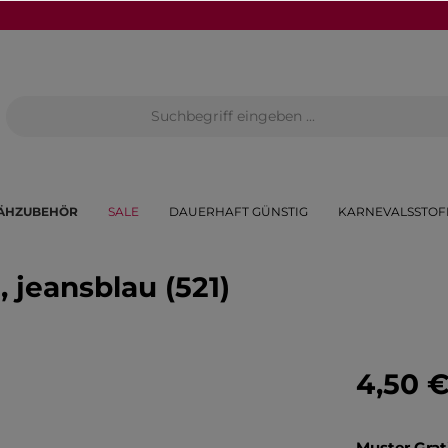
ÄHZUBEHÖR
SALE
DAUERHAFT GÜNSTIG
KARNEVALSSTOF
 jeansblau (521)
4,50 
Muster Grat