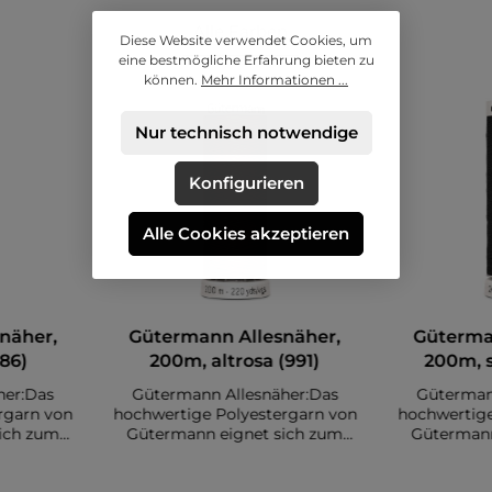
Alle Farben
Diese Website verwendet Cookies, um
eine bestmögliche Erfahrung bieten zu
können.
Mehr Informationen ...
Nur technisch notwendige
Konfigurieren
Alle Cookies akzeptieren
näher,
Gütermann Allesnäher,
Güterma
86)
200m, altrosa (991)
200m, 
her:Das
Gütermann Allesnäher:Das
Güterman
rgarn von
hochwertige Polyestergarn von
hochwertige
ich zum
Gütermann eignet sich zum
Gütermann
. Es sind
Nähen diverser Stoffe. Es sind
Nähen diver
auf einer
insgesamt 200 Meter auf einer
insgesamt 2