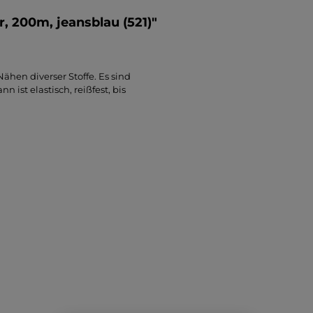
 200m, jeansblau (521)"
hen diverser Stoffe. Es sind
ist elastisch, reißfest, bis