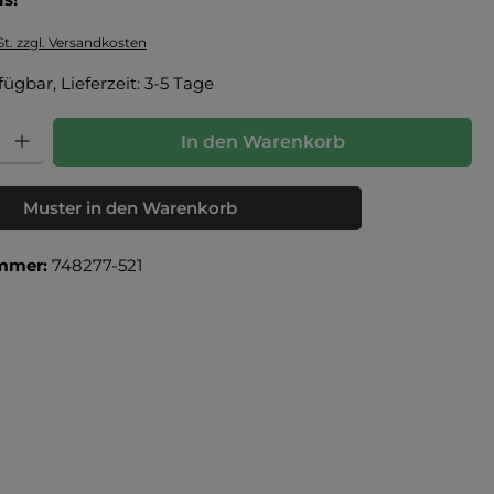
St. zzgl. Versandkosten
fügbar, Lieferzeit: 3-5 Tage
: Gib den gewünschten Wert ein oder benutze die Schaltflächen um die Anz
In den Warenkorb
Muster in den Warenkorb
mmer:
748277-521