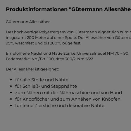
Produktinformationen "Gütermann Allesnäher,
Gütermann Allesnäher:
Das hochwertige Polyestergarn von Gütermann eignet sich zum Nä
insgesamt 200 Meter auf einer Spule. Der Allesnäher von Gütermann 
95°C waschfest und bis 200°C bügelfest.
Empfohlene Nadel und Nadelstärke: Universalnadel NM 70 – 90
Fadenstärke: No./Tkt. 100, dtex 300/2, Nm 65/2
Der Allesnäher ist geeignet:
für alle Stoffe und Nähte
für Schließ- und Steppnähte
zum Nähen mit der Nähmaschine und von Hand
für Knopflöcher und zum Annähen von Knöpfen
für feine Zierstiche und dekorative Nähte