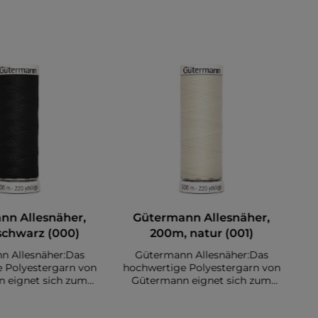
nn Allesnäher,
Gütermann Allesnäher,
schwarz (000)
200m, natur (001)
n Allesnäher:Das
Gütermann Allesnäher:Das
 Polyestergarn von
hochwertige Polyestergarn von
ho
 eignet sich zum
Gütermann eignet sich zum
ser Stoffe. Es sind
Nähen diverser Stoffe. Es sind
N
00 Meter auf einer
insgesamt 200 Meter auf einer
i