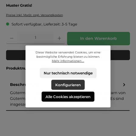
Muster Gratis!
Preise inkl. MwSt. zzgl. Versandkosten
Sofort verfügbar, Lieferzeit: 3-5 Tage
Produkt Anzahl: Gib den gewünschten Wert ein oder benutze die Schaltflächen um die 
In den Warenkorb
Diese Website verwendet Cookies, um eine
Muster in den Warenkorb
bestmögliche Erfahrung bieten zu können.
Mehr Informationen ...
Produktnummer:
748277-932
Nur technisch notwendige
Beschreibung
Konfigurieren
Gütermann Allesnäher:Das hochwertige Polyestergarn von
Alle Cookies akzeptieren
Gütermann eignet sich zum Nähen diverser Stoffe. Es sind
insgesamt 20…
Mehr