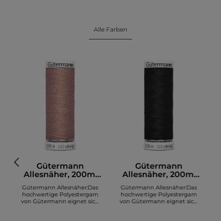
Alle Farben
Gütermann
Gütermann
Allesnäher, 200m,
Allesnäher, 200m,
altrosa (991)
schwarz (000)
Gütermann Allesnäher:Das
Gütermann Allesnäher:Das
hochwertige Polyestergarn
hochwertige Polyestergarn
von Gütermann eignet sich
von Gütermann eignet sich
zum Nähen diverser Stoffe. Es
zum Nähen diverser Stoffe. Es
z
sind insgesamt 200 Meter auf
sind insgesamt 200 Meter auf
s