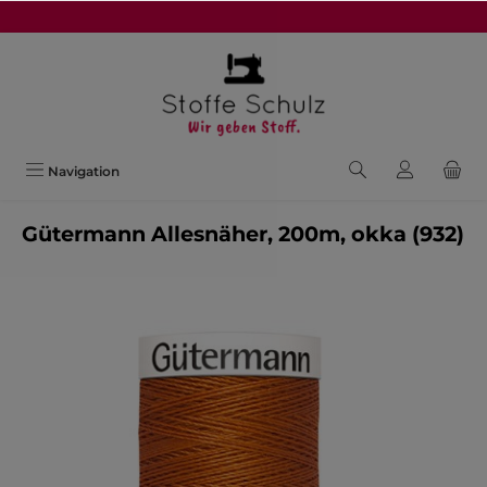
alt springen
Navigation
Gütermann Allesnäher, 200m, okka (932)
Bildergalerie überspringen